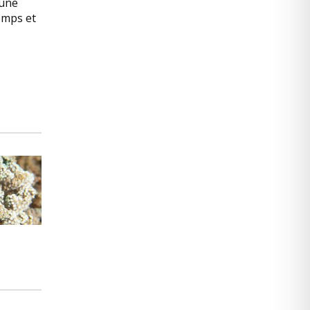
cune
emps et