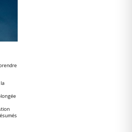
pprendre
 la
plongée
stion
 résumés