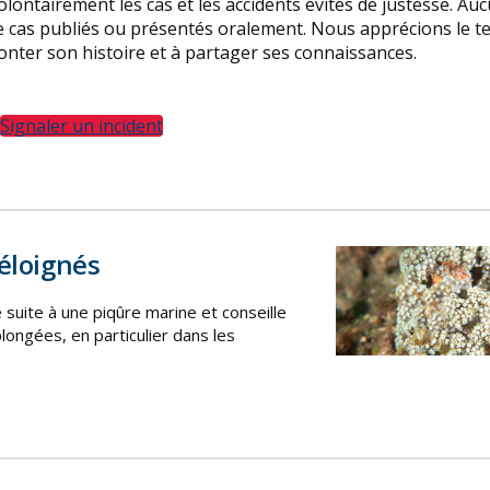
lontairement les cas et les accidents évités de justesse. Au
de cas publiés ou présentés oralement. Nous apprécions le t
onter son histoire et à partager ses connaissances.
Signaler un incident
éloignés
ite à une piqûre marine et conseille
longées, en particulier dans les