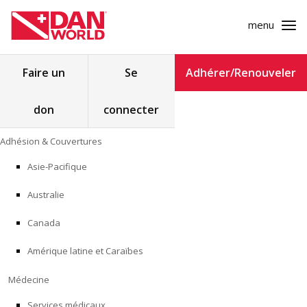
menu
Rechercher :
Faire un
Se
Adhérer/Renouveler
don
connecter
ADHÉSION & COUVERTURES
Skip
Adhésion & Couvertures
to
MÉDECINE
content
Asie-Pacifique
SÉCURITÉ
Australie
RECHERCHE
Canada
Amérique latine et Caraïbes
FORMATION
Médecine
PROGRAMMES POUR LES PROFESSIONNELS
Services médicaux