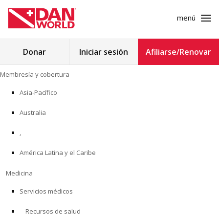
menú
Buscar:
Donar
Iniciar sesión
Afiliarse/Renovar
Ir
Membresía y cobertura
al
MEMBRESÍA Y COBERTURA
contenido
Asia-Pacífico
MEDICINA
Australia
SEGURIDAD
,
América Latina y el Caribe
INVESTIGACIÓN
Medicina
EDUCACIÓN
Servicios médicos
Recursos de salud
PROGRAMAS PROFESIONALES