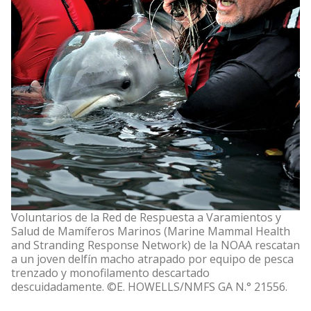
Voluntarios de la Red de Respuesta a Varamientos y
Salud de Mamíferos Marinos (Marine Mammal Health
and Stranding Response Network) de la NOAA rescatan
a un joven delfín macho atrapado por equipo de pesca
trenzado y monofilamento descartado
descuidadamente. ©E. HOWELLS/NMFS GA N.° 21556.