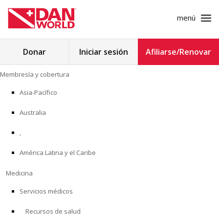
menú
Buscar:
Donar
Iniciar sesión
Afiliarse/Renovar
Ir
Membresía y cobertura
al
MEMBRESÍA Y COBERTURA
contenido
Asia-Pacífico
MEDICINA
Australia
SEGURIDAD
,
América Latina y el Caribe
INVESTIGACIÓN
Medicina
EDUCACIÓN
Servicios médicos
Recursos de salud
PROGRAMAS PROFESIONALES