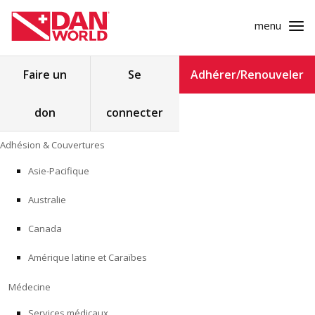
menu
Rechercher :
Faire un
Se
Adhérer/Renouveler
don
connecter
ADHÉSION & COUVERTURES
Skip
Adhésion & Couvertures
to
MÉDECINE
content
Asie-Pacifique
SÉCURITÉ
Australie
RECHERCHE
Canada
Amérique latine et Caraïbes
FORMATION
Médecine
PROGRAMMES POUR LES PROFESSIONNELS
Services médicaux