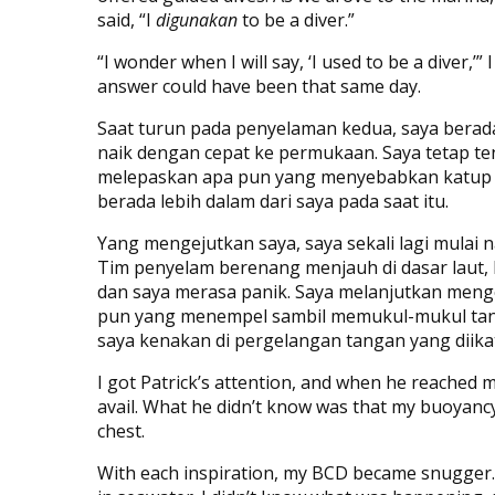
said, “I
digunakan
to be a diver.”
“I wonder when I will say, ‘I used to be a diver,’” 
answer could have been that same day.
Saat turun pada penyelaman kedua, saya berada d
naik dengan cepat ke permukaan. Saya tetap te
melepaskan apa pun yang menyebabkan katup ter
berada lebih dalam dari saya pada saat itu.
Yang mengejutkan saya, saya sekali lagi mulai na
Tim penyelam berenang menjauh di dasar laut, P
dan saya merasa panik. Saya melanjutkan meng
pun yang menempel sambil memukul-mukul tangk
saya kenakan di pergelangan tangan yang diika
I got Patrick’s attention, and when he reached 
avail. What he didn’t know was that my buoyancy
chest.
With each inspiration, my BCD became snugger. 