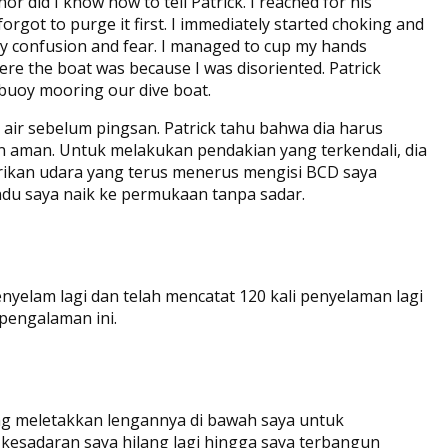
r did I know how to tell Patrick. I reached for his
orgot to purge it first. I immediately started choking and
my confusion and fear. I managed to cup my hands
re the boat was because I was disoriented. Patrick
buoy mooring our dive boat.
h air sebelum pingsan. Patrick tahu bahwa dia harus
aman. Untuk melakukan pendakian yang terkendali, dia
rikan udara yang terus menerus mengisi BCD saya
ndu saya naik ke permukaan tanpa sadar.
nyelam lagi dan telah mencatat 120 kali penyelaman lagi
 pengalaman ini.
ng meletakkan lengannya di bawah saya untuk
 kesadaran saya hilang lagi hingga saya terbangun