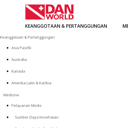
KEANGGOTAAN & PERTANGGUNGAN
ME
Loncat
Keanggotaan & Pertanggungan
ke
konten
Asia Pasifik
Australia
Kanada
Amerika Latin & Karibia
Medicine
Pelayanan Medis
Sumber Daya Kesehatan