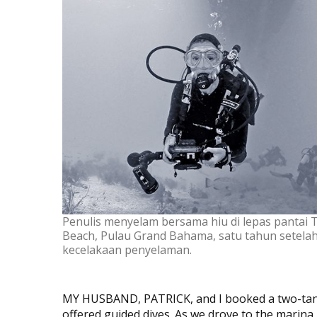
Penulis menyelam bersama hiu di lepas pantai 
Beach, Pulau Grand Bahama, satu tahun setela
kecelakaan penyelaman.
MY HUSBAND, PATRICK, and I booked a two-tank 
offered guided dives. As we drove to the marina,