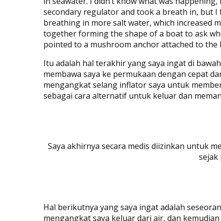
in seawater. I didn’t know what was happening, no
secondary regulator and took a breath in, but I f
breathing in more salt water, which increased 
together forming the shape of a boat to ask whe
pointed to a mushroom anchor attached to the 
Itu adalah hal terakhir yang saya ingat di bawa
membawa saya ke permukaan dengan cepat dan 
mengangkat selang inflator saya untuk membe
sebagai cara alternatif untuk keluar dan mema
Saya akhirnya secara medis diizinkan untuk me
sejak
Hal berikutnya yang saya ingat adalah seseora
mengangkat saya keluar dari air, dan kemudian