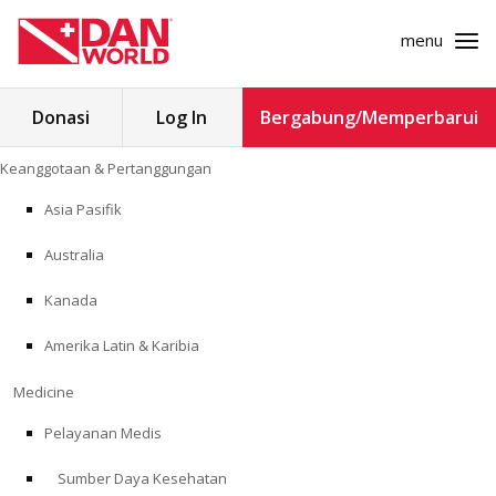
menu
Cari
Donasi
Log In
Bergabung/Memperbarui
untuk:
Loncat
Keanggotaan & Pertanggungan
ke
KEANGGOTAAN & PERTANGGUNGAN
konten
Asia Pasifik
MEDICINE
Australia
SAFETY
Kanada
Amerika Latin & Karibia
PENELITIAN
Medicine
PENDIDIKAN
Pelayanan Medis
Sumber Daya Kesehatan
PROGRAM PROFESIONAL