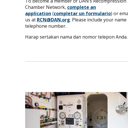
To become a member of DAN’s Recompression
Chamber Network,
complete an
application
(
completar un formulario
) or ema
us at
RCN@DAN.org
. Please include your name
telephone number.
Harap sertakan nama dan nomor telepon Anda.