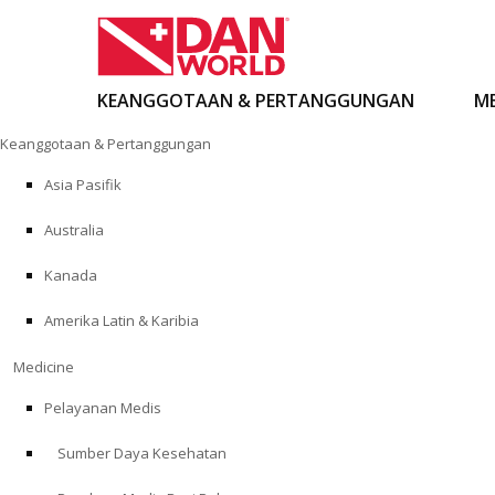
KEANGGOTAAN & PERTANGGUNGAN
ME
Loncat
Keanggotaan & Pertanggungan
ke
konten
Asia Pasifik
Australia
Kanada
Amerika Latin & Karibia
Medicine
Pelayanan Medis
Sumber Daya Kesehatan