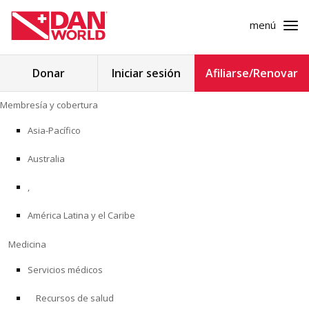
menú
Buscar:
Donar
Iniciar sesión
Afiliarse/Renovar
Ir
Membresía y cobertura
al
MEMBRESÍA Y COBERTURA
contenido
Asia-Pacífico
MEDICINA
Australia
SEGURIDAD
,
América Latina y el Caribe
INVESTIGACIÓN
Medicina
EDUCACIÓN
Servicios médicos
Recursos de salud
PROGRAMAS PROFESIONALES