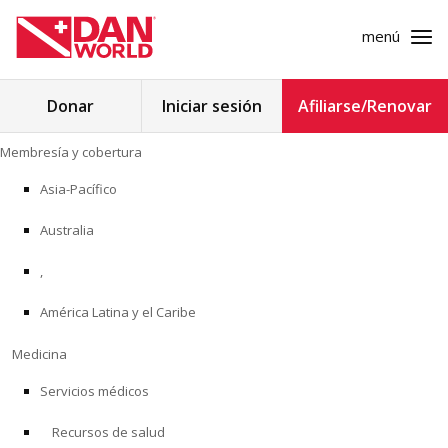
menú
Buscar:
Donar
Iniciar sesión
Afiliarse/Renovar
Ir
Membresía y cobertura
al
MEMBRESÍA Y COBERTURA
contenido
Asia-Pacífico
MEDICINA
Australia
SEGURIDAD
,
América Latina y el Caribe
INVESTIGACIÓN
Medicina
EDUCACIÓN
Servicios médicos
Recursos de salud
PROGRAMAS PROFESIONALES