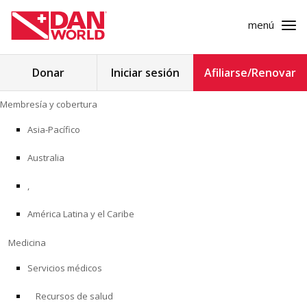
menú
Buscar:
Donar
Iniciar sesión
Afiliarse/Renovar
Ir
Membresía y cobertura
al
MEMBRESÍA Y COBERTURA
contenido
Asia-Pacífico
MEDICINA
Australia
SEGURIDAD
,
América Latina y el Caribe
INVESTIGACIÓN
Medicina
EDUCACIÓN
Servicios médicos
Recursos de salud
PROGRAMAS PROFESIONALES