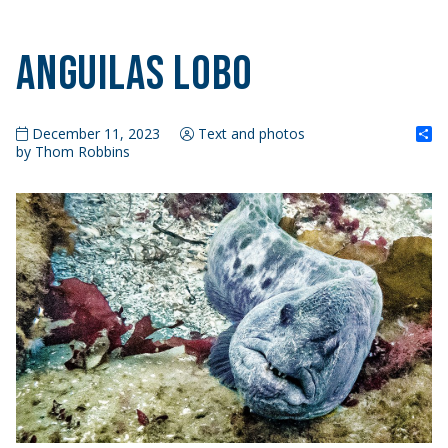
Anguilas lobo
S
December 11, 2023
Text and photos
by Thom Robbins