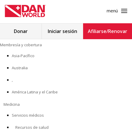
menú
Buscar:
Donar
Iniciar sesión
Afiliarse/Renovar
Ir
Membresía y cobertura
al
MEMBRESÍA Y COBERTURA
contenido
Asia-Pacífico
MEDICINA
Australia
SEGURIDAD
,
América Latina y el Caribe
INVESTIGACIÓN
Medicina
EDUCACIÓN
Servicios médicos
Recursos de salud
PROGRAMAS PROFESIONALES