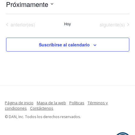
Próximamente
Seleccionar
fecha.
Eventos
Eventos
anterior(es)
Hoy
siguiente(s)
Suscribirse al calendario
Página de inicio
Mapa de la web
Políticas
Términos y
condiciones
Contáctenos
French
© DAN, Inc. Todos los derechos reservados.
Indonesian
English