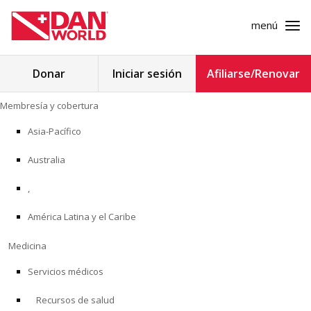
menú
Buscar:
Donar
Iniciar sesión
Afiliarse/Renovar
Ir
Membresía y cobertura
al
MEMBRESÍA Y COBERTURA
contenido
Asia-Pacífico
MEDICINA
Australia
SEGURIDAD
,
América Latina y el Caribe
INVESTIGACIÓN
Medicina
EDUCACIÓN
Servicios médicos
Recursos de salud
PROGRAMAS PROFESIONALES