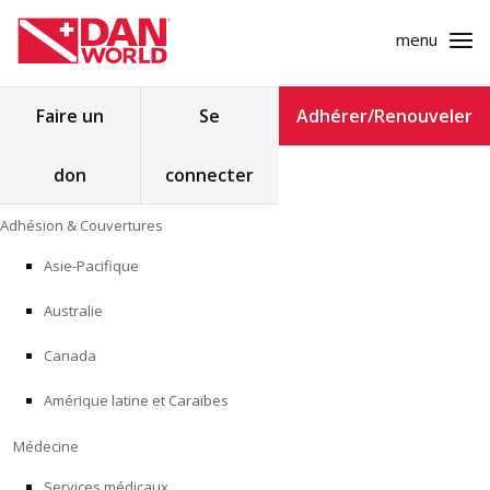
menu
Rechercher :
Faire un
Se
Adhérer/Renouveler
don
connecter
ADHÉSION & COUVERTURES
Skip
Adhésion & Couvertures
to
MÉDECINE
content
Asie-Pacifique
SÉCURITÉ
Australie
RECHERCHE
Canada
Amérique latine et Caraïbes
FORMATION
Médecine
PROGRAMMES POUR LES PROFESSIONNELS
Services médicaux