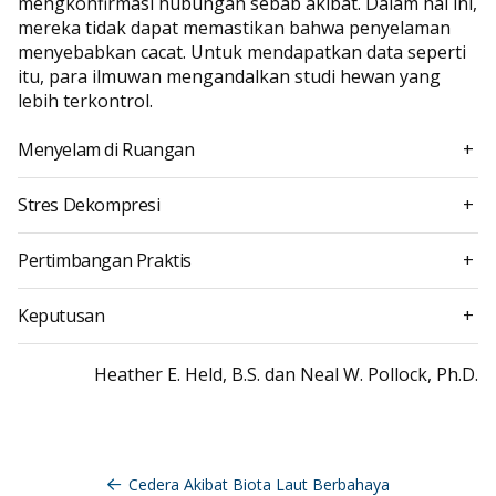
mengkonfirmasi hubungan sebab akibat. Dalam hal ini,
mereka tidak dapat memastikan bahwa penyelaman
menyebabkan cacat. Untuk mendapatkan data seperti
itu, para ilmuwan mengandalkan studi hewan yang
lebih terkontrol.
Menyelam di Ruangan
+
Stres Dekompresi
+
Pertimbangan Praktis
+
Keputusan
+
Heather E. Held, B.S. dan Neal W. Pollock, Ph.D.
Navigasi
pos
Cedera Akibat Biota Laut Berbahaya