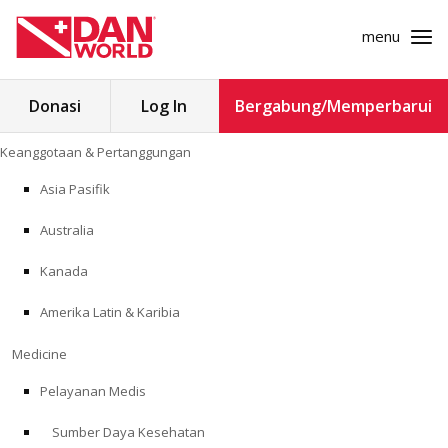
menu
Cari
Donasi
Log In
Bergabung/Memperbarui
untuk:
Loncat
Keanggotaan & Pertanggungan
ke
KEANGGOTAAN & PERTANGGUNGAN
konten
Asia Pasifik
MEDICINE
Australia
SAFETY
Kanada
Amerika Latin & Karibia
PENELITIAN
Medicine
PENDIDIKAN
Pelayanan Medis
Sumber Daya Kesehatan
PROGRAM PROFESIONAL