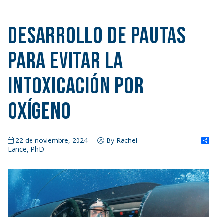
Desarrollo de pautas
para evitar la
intoxicación por
oxígeno
S
22 de noviembre, 2024
By Rachel
Lance, PhD