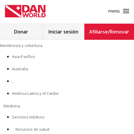
menú
Buscar:
Donar
Iniciar sesión
Afiliarse/Renovar
Ir
Membresía y cobertura
al
MEMBRESÍA Y COBERTURA
contenido
Asia-Pacífico
MEDICINA
Australia
SEGURIDAD
,
América Latina y el Caribe
INVESTIGACIÓN
Medicina
EDUCACIÓN
Servicios médicos
Recursos de salud
PROGRAMAS PROFESIONALES