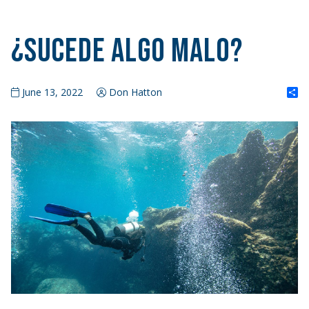
¿Sucede algo malo?
S
June 13, 2022
Don Hatton