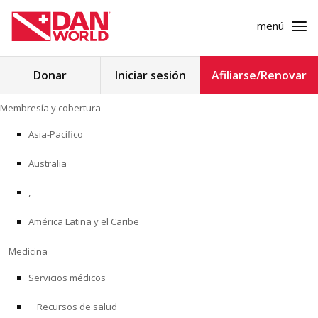
menú
Buscar:
Donar
Iniciar sesión
Afiliarse/Renovar
Ir
Membresía y cobertura
al
MEMBRESÍA Y COBERTURA
contenido
Asia-Pacífico
MEDICINA
Australia
SEGURIDAD
,
América Latina y el Caribe
INVESTIGACIÓN
Medicina
EDUCACIÓN
Servicios médicos
Recursos de salud
PROGRAMAS PROFESIONALES