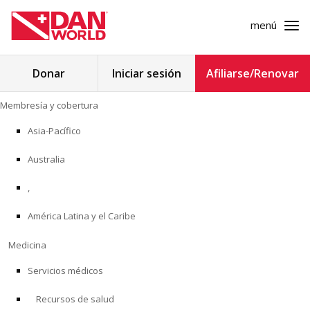
menú
Buscar:
Donar
Iniciar sesión
Afiliarse/Renovar
Ir
Membresía y cobertura
al
MEMBRESÍA Y COBERTURA
contenido
Asia-Pacífico
MEDICINA
Australia
SEGURIDAD
,
América Latina y el Caribe
INVESTIGACIÓN
Medicina
EDUCACIÓN
Servicios médicos
Recursos de salud
PROGRAMAS PROFESIONALES