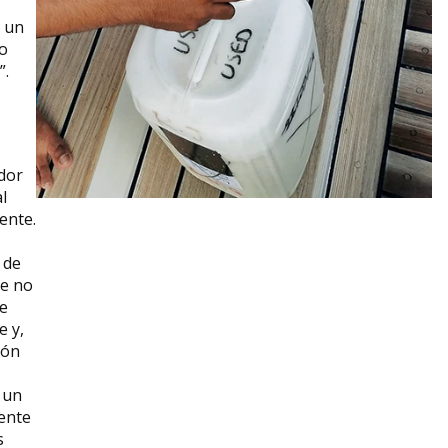
e un
 o
”.
dor
l
ente.
 de
te no
de
e y,
ión
 un
ente
s