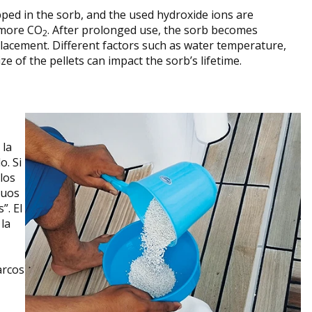
pped in the sorb, and the used hydroxide ions are
 more CO
. After prolonged use, the sorb becomes
2
lacement. Different factors such as water temperature,
ze of the pellets can impact the sorb’s lifetime.
 la
o. Si
los
duos
”. El
la
arcos