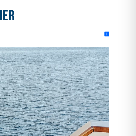
her
Share