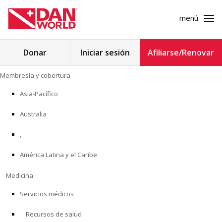
menú
Buscar:
Donar
Iniciar sesión
Afiliarse/Renovar
Ir
Membresía y cobertura
al
MEMBRESÍA Y COBERTURA
contenido
Asia-Pacífico
MEDICINA
Australia
SEGURIDAD
,
América Latina y el Caribe
INVESTIGACIÓN
Medicina
EDUCACIÓN
Servicios médicos
Recursos de salud
PROGRAMAS PROFESIONALES