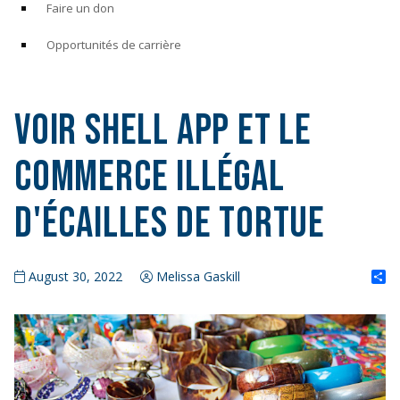
Faire un don
Opportunités de carrière
Voir Shell App et le
commerce illégal
d'écailles de tortue
S
August 30, 2022
Melissa Gaskill