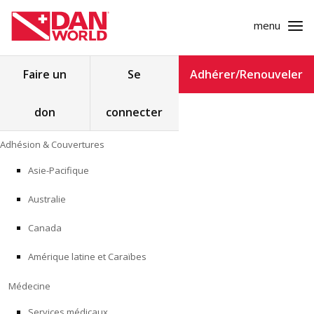
menu
Rechercher :
Faire un
Se
Adhérer/Renouveler
don
connecter
ADHÉSION & COUVERTURES
Skip
Adhésion & Couvertures
to
MÉDECINE
content
Asie-Pacifique
SÉCURITÉ
Australie
RECHERCHE
Canada
Amérique latine et Caraïbes
FORMATION
Médecine
PROGRAMMES POUR LES PROFESSIONNELS
Services médicaux