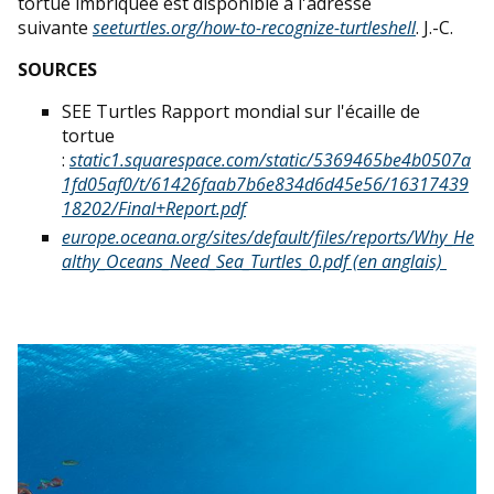
tortue imbriquée est disponible à l'adresse
suivante
seeturtles.org/how-to-recognize-turtleshell
. J.-C.
SOURCES
SEE Turtles Rapport mondial sur l'écaille de
tortue
:
static1.squarespace.com/static/5369465be4b0507a
1fd05af0/t/61426faab7b6e834d6d45e56/16317439
18202/Final+Report.pdf
europe.oceana.org/sites/default/files/reports/Why_He
althy_Oceans_Need_Sea_Turtles_0.pdf (en anglais)