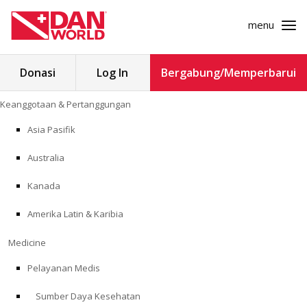
menu
Cari
Donasi
Log In
Bergabung/Memperbarui
untuk:
Loncat
Keanggotaan & Pertanggungan
ke
KEANGGOTAAN & PERTANGGUNGAN
konten
Asia Pasifik
MEDICINE
Australia
SAFETY
Kanada
Amerika Latin & Karibia
PENELITIAN
Medicine
PENDIDIKAN
Pelayanan Medis
Sumber Daya Kesehatan
PROGRAM PROFESIONAL