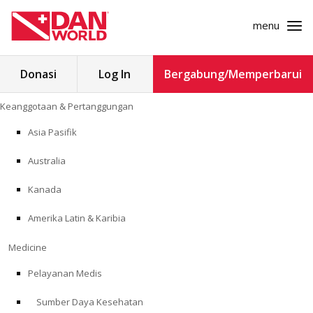
menu
Cari
Donasi
Log In
Bergabung/Memperbarui
untuk:
Loncat
Keanggotaan & Pertanggungan
ke
KEANGGOTAAN & PERTANGGUNGAN
konten
Asia Pasifik
MEDICINE
Australia
SAFETY
Kanada
Amerika Latin & Karibia
PENELITIAN
Medicine
PENDIDIKAN
Pelayanan Medis
Sumber Daya Kesehatan
PROGRAM PROFESIONAL