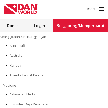
menu
Cari
Donasi
Log In
Bergabung/Memperbarui
untuk:
Loncat
Keanggotaan & Pertanggungan
ke
KEANGGOTAAN & PERTANGGUNGAN
konten
Asia Pasifik
MEDICINE
Australia
SAFETY
Kanada
Amerika Latin & Karibia
PENELITIAN
Medicine
PENDIDIKAN
Pelayanan Medis
Sumber Daya Kesehatan
PROGRAM PROFESIONAL