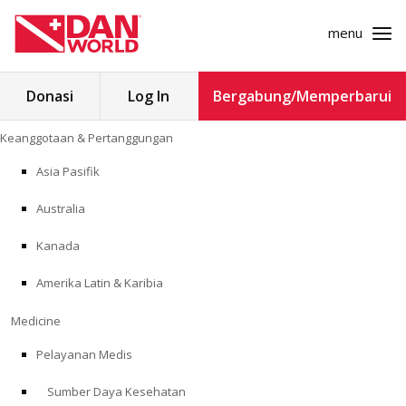
menu
Cari
Donasi
Log In
Bergabung/Memperbarui
untuk:
Loncat
Keanggotaan & Pertanggungan
ke
KEANGGOTAAN & PERTANGGUNGAN
konten
Asia Pasifik
MEDICINE
Australia
SAFETY
Kanada
Amerika Latin & Karibia
PENELITIAN
Medicine
PENDIDIKAN
Pelayanan Medis
Sumber Daya Kesehatan
PROGRAM PROFESIONAL