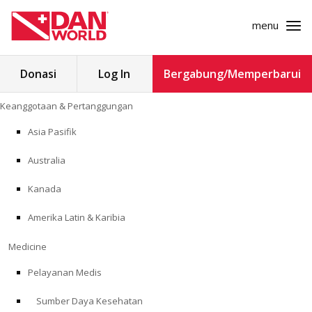
menu
Cari
Donasi
Log In
Bergabung/Memperbarui
untuk:
Loncat
Keanggotaan & Pertanggungan
ke
KEANGGOTAAN & PERTANGGUNGAN
konten
Asia Pasifik
MEDICINE
Australia
SAFETY
Kanada
Amerika Latin & Karibia
PENELITIAN
Medicine
PENDIDIKAN
Pelayanan Medis
Sumber Daya Kesehatan
PROGRAM PROFESIONAL