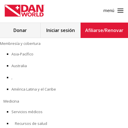
menú
Buscar:
Donar
Iniciar sesión
Afiliarse/Renovar
Ir
Membresía y cobertura
al
MEMBRESÍA Y COBERTURA
contenido
Asia-Pacífico
MEDICINA
Australia
SEGURIDAD
,
América Latina y el Caribe
INVESTIGACIÓN
Medicina
EDUCACIÓN
Servicios médicos
Recursos de salud
PROGRAMAS PROFESIONALES