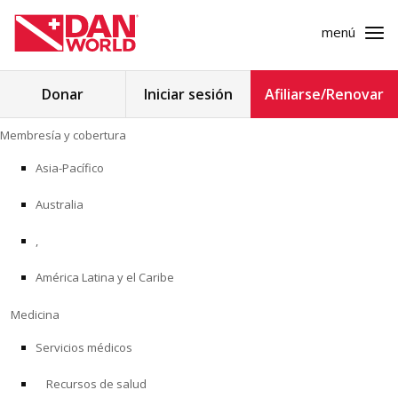
menú
Buscar:
Donar
Iniciar sesión
Afiliarse/Renovar
Ir
Membresía y cobertura
al
MEMBRESÍA Y COBERTURA
contenido
Asia-Pacífico
MEDICINA
Australia
SEGURIDAD
,
América Latina y el Caribe
INVESTIGACIÓN
Medicina
EDUCACIÓN
Servicios médicos
Recursos de salud
PROGRAMAS PROFESIONALES