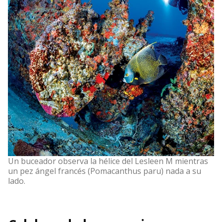
Un buceador observa la hélice del Lesleen M mientras
un pez ángel francés (Pomacanthus paru) nada a su
lado.