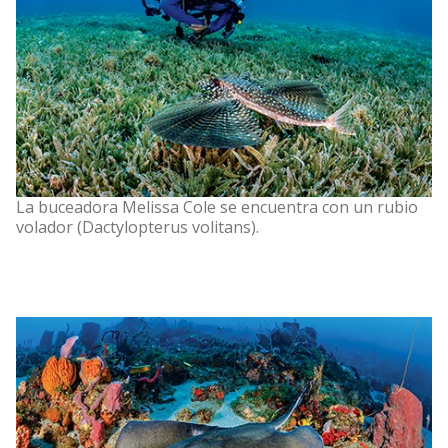
La buceadora Melissa Cole se encuentra con un rubio
volador (Dactylopterus volitans).