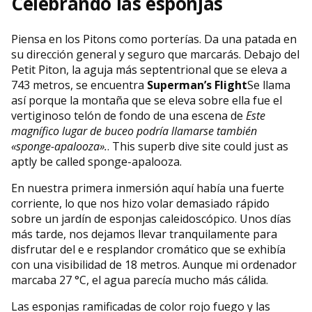
Celebrando las esponjas
Piensa en los Pitons como porterías. Da una patada en
su dirección general y seguro que marcarás. Debajo del
Petit Piton, la aguja más septentrional que se eleva a
743 metros, se encuentra
Superman’s Flight
Se llama
así porque la montaña que se eleva sobre ella fue el
vertiginoso telón de fondo de una escena de
Este
magnífico lugar de buceo podría llamarse también
«sponge-apalooza».
. This superb dive site could just as
aptly be called sponge-apalooza.
En nuestra primera inmersión aquí había una fuerte
corriente, lo que nos hizo volar demasiado rápido
sobre un jardín de esponjas caleidoscópico. Unos días
más tarde, nos dejamos llevar tranquilamente para
disfrutar del e e resplandor cromático que se exhibía
con una visibilidad de 18 metros. Aunque mi ordenador
marcaba 27 °C, el agua parecía mucho más cálida.
Las esponjas ramificadas de color rojo fuego y las