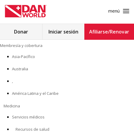
menú
Buscar:
Donar
Iniciar sesión
Afiliarse/Renovar
Ir
Membresía y cobertura
al
MEMBRESÍA Y COBERTURA
contenido
Asia-Pacífico
MEDICINA
Australia
SEGURIDAD
,
América Latina y el Caribe
INVESTIGACIÓN
Medicina
EDUCACIÓN
Servicios médicos
Recursos de salud
PROGRAMAS PROFESIONALES