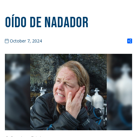
Oído de nadador
S
October 7, 2024