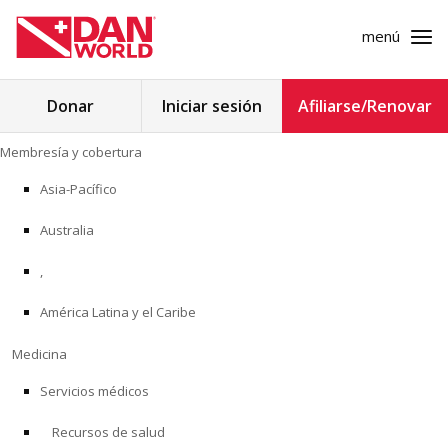
menú
Buscar:
Donar
Iniciar sesión
Afiliarse/Renovar
Ir
Membresía y cobertura
al
MEMBRESÍA Y COBERTURA
contenido
Asia-Pacífico
MEDICINA
Australia
SEGURIDAD
,
América Latina y el Caribe
INVESTIGACIÓN
Medicina
EDUCACIÓN
Servicios médicos
Recursos de salud
PROGRAMAS PROFESIONALES