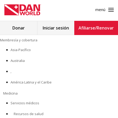
menú
Buscar:
Donar
Iniciar sesión
Afiliarse/Renovar
Ir
Membresía y cobertura
al
MEMBRESÍA Y COBERTURA
contenido
Asia-Pacífico
MEDICINA
Australia
SEGURIDAD
,
América Latina y el Caribe
INVESTIGACIÓN
Medicina
EDUCACIÓN
Servicios médicos
Recursos de salud
PROGRAMAS PROFESIONALES