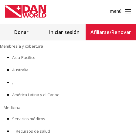
menú
Buscar:
Donar
Iniciar sesión
Afiliarse/Renovar
Ir
Membresía y cobertura
al
MEMBRESÍA Y COBERTURA
contenido
Asia-Pacífico
MEDICINA
Australia
SEGURIDAD
,
América Latina y el Caribe
INVESTIGACIÓN
Medicina
EDUCACIÓN
Servicios médicos
Recursos de salud
PROGRAMAS PROFESIONALES