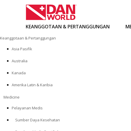
KEANGGOTAAN & PERTANGGUNGAN
ME
Loncat
Keanggotaan & Pertanggungan
ke
konten
Asia Pasifik
Australia
Kanada
Amerika Latin & Karibia
Medicine
Pelayanan Medis
Sumber Daya Kesehatan