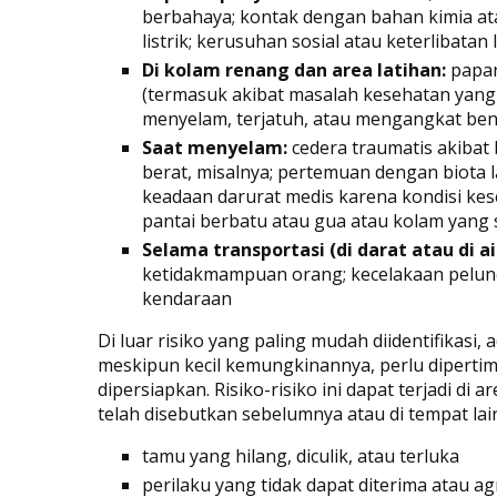
berbahaya; kontak dengan bahan kimia at
listrik; kerusuhan sosial atau keterlibata
Di kolam renang dan area latihan:
papar
(termasuk akibat masalah kesehatan yang 
menyelam, terjatuh, atau mengangkat ben
Saat menyelam:
cedera traumatis akibat 
berat, misalnya; pertemuan dengan biota 
keadaan darurat medis karena kondisi kes
pantai berbatu atau gua atau kolam yang s
Selama transportasi (di darat atau di ai
ketidakmampuan orang; kecelakaan peluncu
kendaraan
Di luar risiko yang paling mudah diidentifikasi, a
meskipun kecil kemungkinannya, perlu dipert
dipersiapkan. Risiko-risiko ini dapat terjadi di
telah disebutkan sebelumnya atau di tempat lai
tamu yang hilang, diculik, atau terluka
perilaku yang tidak dapat diterima atau ag