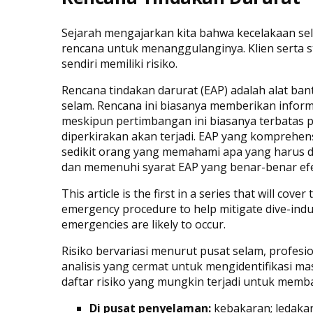
Sejarah mengajarkan kita bahwa kecelakaan sela
rencana untuk menanggulanginya. Klien serta st
sendiri memiliki risiko.
Rencana tindakan darurat (EAP) adalah alat ban
selam. Rencana ini biasanya memberikan informa
meskipun pertimbangan ini biasanya terbatas p
diperkirakan akan terjadi. EAP yang komprehen
sedikit orang yang memahami apa yang harus d
dan memenuhi syarat EAP yang benar-benar efe
This article is the first in a series that will cove
emergency procedure to help mitigate dive-indust
emergencies are likely to occur.
Risiko bervariasi menurut pusat selam, profesi
analisis yang cermat untuk mengidentifikasi ma
daftar risiko yang mungkin terjadi untuk memba
Di pusat penyelaman:
kebakaran; ledakan