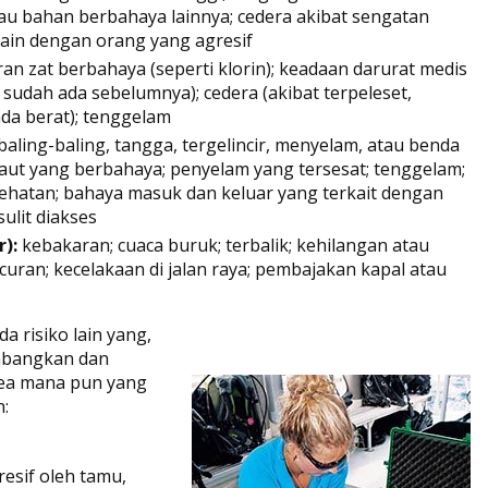
au bahan berbahaya lainnya; cedera akibat sengatan
n lain dengan orang yang agresif
an zat berbahaya (seperti klorin); keadaan darurat medis
sudah ada sebelumnya); cedera (akibat terpeleset,
da berat); tenggelam
baling-baling, tangga, tergelincir, menyelam, atau benda
laut yang berbahaya; penyelam yang tersesat; tenggelam;
ehatan; bahaya masuk dan keluar yang terkait dengan
ulit diakses
r):
kebakaran; cuaca buruk; terbalik; kehilangan atau
ran; kecelakaan di jalan raya; pembajakan kapal atau
da risiko lain yang,
imbangkan dan
 area mana pun yang
n:
resif oleh tamu,