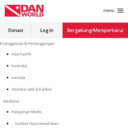
menu
Cari
Donasi
Log In
Bergabung/Memperbarui
untuk:
Loncat
Keanggotaan & Pertanggungan
ke
KEANGGOTAAN & PERTANGGUNGAN
konten
Asia Pasifik
MEDICINE
Australia
SAFETY
Kanada
Amerika Latin & Karibia
PENELITIAN
Medicine
PENDIDIKAN
Pelayanan Medis
Sumber Daya Kesehatan
PROGRAM PROFESIONAL