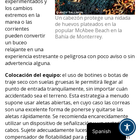
experimentados y
los cambios
extremos en la
Un cabezón protege una nidada
marea o las
de huevos plateados en la
corrientes
popular McAbee Beach en la
pueden convertir
Bahía de Monterrey.
un buceo
relajante en una
experiencia estresante o peligrosa con poco aviso o sin
advertencia alguna.
Colocación del equipo:
el uso de botines o botas de
traje seco con suelas gruesas le permitirá llegar al
punto de entrada tranquilamente, sin importar cuán
accidentado sea el terreno. Esta estrategia a menudo
French
supone usar aletas abiertas, en cuyo caso las correas
son una excelente forma de ponerse y quitarse las
Indonesian
aletas rápidamente. Se recomienda encarecidamente
English
utilizar un dispositivo de señalización y un cortador de
cabos. Sujete adecuadamente luces o cámaras a su
Spanish
compensador de flotabilidad para poder ingresar con