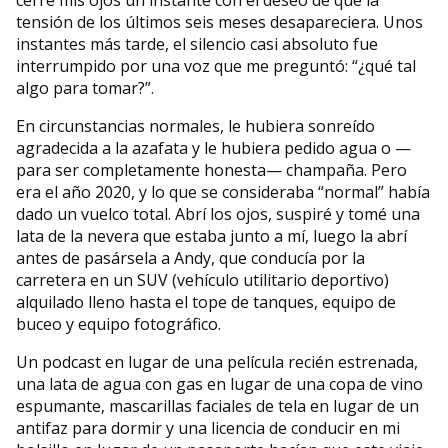
cerré mis ojos un instante con el deseo de que la
tensión de los últimos seis meses desapareciera. Unos
instantes más tarde, el silencio casi absoluto fue
interrumpido por una voz que me preguntó: “¿qué tal
algo para tomar?”.
En circunstancias normales, le hubiera sonreído
agradecida a la azafata y le hubiera pedido agua o —
para ser completamente honesta— champaña. Pero
era el año 2020, y lo que se consideraba “normal” había
dado un vuelco total. Abrí los ojos, suspiré y tomé una
lata de la nevera que estaba junto a mí, luego la abrí
antes de pasársela a Andy, que conducía por la
carretera en un SUV (vehículo utilitario deportivo)
alquilado lleno hasta el tope de tanques, equipo de
buceo y equipo fotográfico.
Un podcast en lugar de una película recién estrenada,
una lata de agua con gas en lugar de una copa de vino
espumante, mascarillas faciales de tela en lugar de un
antifaz para dormir y una licencia de conducir en mi