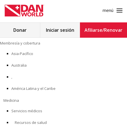
menú
Buscar:
Donar
Iniciar sesión
Afiliarse/Renovar
Ir
Membresía y cobertura
al
MEMBRESÍA Y COBERTURA
contenido
Asia-Pacífico
MEDICINA
Australia
SEGURIDAD
,
América Latina y el Caribe
INVESTIGACIÓN
Medicina
EDUCACIÓN
Servicios médicos
Recursos de salud
PROGRAMAS PROFESIONALES