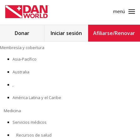
menú
Buscar:
Donar
Iniciar sesión
Afiliarse/Renovar
Ir
Membresía y cobertura
al
MEMBRESÍA Y COBERTURA
contenido
Asia-Pacífico
MEDICINA
Australia
SEGURIDAD
,
América Latina y el Caribe
INVESTIGACIÓN
Medicina
EDUCACIÓN
Servicios médicos
Recursos de salud
PROGRAMAS PROFESIONALES