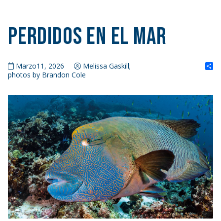
Perdidos en el mar
S
Marzo11, 2026
Melissa Gaskill;
photos by Brandon Cole