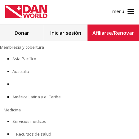
menú
Buscar:
Donar
Iniciar sesión
Afiliarse/Renovar
Ir
Membresía y cobertura
al
MEMBRESÍA Y COBERTURA
contenido
Asia-Pacífico
MEDICINA
Australia
SEGURIDAD
,
América Latina y el Caribe
INVESTIGACIÓN
Medicina
EDUCACIÓN
Servicios médicos
Recursos de salud
PROGRAMAS PROFESIONALES