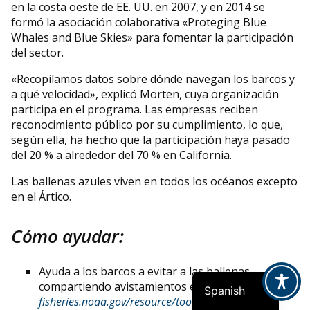
en la costa oeste de EE. UU. en 2007, y en 2014 se
formó la asociación colaborativa «Proteging Blue
Whales and Blue Skies» para fomentar la participación
del sector.
«Recopilamos datos sobre dónde navegan los barcos y
a qué velocidad», explicó Morten, cuya organización
participa en el programa. Las empresas reciben
reconocimiento público por su cumplimiento, lo que,
según ella, ha hecho que la participación haya pasado
del 20 % a alrededor del 70 % en California.
Las ballenas azules viven en todos los océanos excepto
en el Ártico.
French
Cómo ayudar:
Indonesian
English
Ayuda a los barcos a evitar a las ballenas
compartiendo avistamientos en tiempo real en
Spanish
fisheries.noaa.gov/resource/tool-app/whale-alert
.