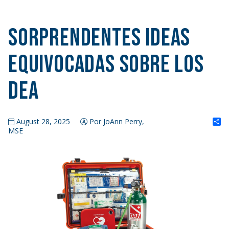
Sorprendentes ideas
equivocadas sobre los
DEA
S
August 28, 2025
Por JoAnn Perry,
MSE