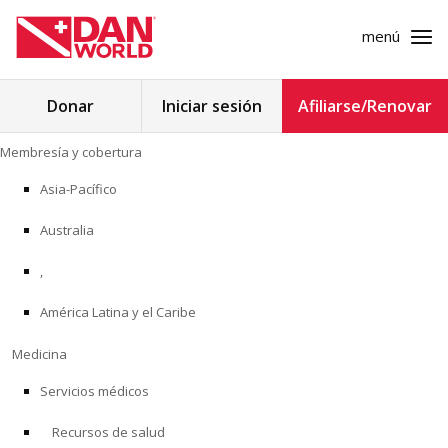
menú
Buscar:
Donar
Iniciar sesión
Afiliarse/Renovar
Ir
Membresía y cobertura
al
MEMBRESÍA Y COBERTURA
contenido
Asia-Pacífico
MEDICINA
Australia
SEGURIDAD
,
América Latina y el Caribe
INVESTIGACIÓN
Medicina
EDUCACIÓN
Servicios médicos
Recursos de salud
PROGRAMAS PROFESIONALES