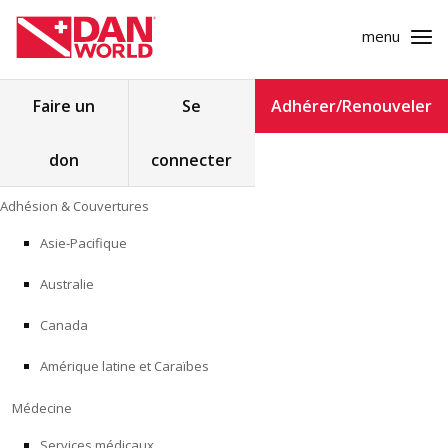
menu
Rechercher :
Faire un
Se
Adhérer/Renouveler
don
connecter
ADHÉSION & COUVERTURES
Skip
Adhésion & Couvertures
to
MÉDECINE
content
Asie-Pacifique
SÉCURITÉ
Australie
RECHERCHE
Canada
Amérique latine et Caraïbes
FORMATION
Médecine
PROGRAMMES POUR LES PROFESSIONNELS
Services médicaux