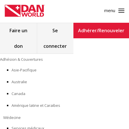
menu
Rechercher :
Faire un
Se
Adhérer/Renouveler
don
connecter
ADHÉSION & COUVERTURES
Skip
Adhésion & Couvertures
to
MÉDECINE
content
Asie-Pacifique
SÉCURITÉ
Australie
RECHERCHE
Canada
Amérique latine et Caraïbes
FORMATION
Médecine
PROGRAMMES POUR LES PROFESSIONNELS
Services médicaux