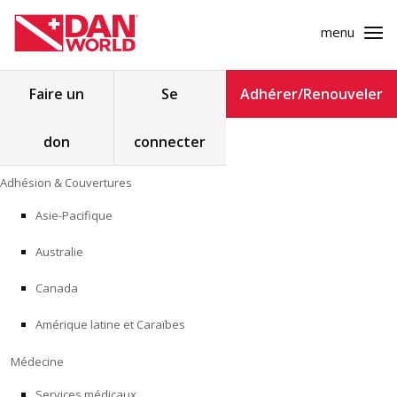
menu
Rechercher :
Faire un
Se
Adhérer/Renouveler
don
connecter
ADHÉSION & COUVERTURES
Skip
Adhésion & Couvertures
to
MÉDECINE
content
Asie-Pacifique
SÉCURITÉ
Australie
RECHERCHE
Canada
Amérique latine et Caraïbes
FORMATION
Médecine
PROGRAMMES POUR LES PROFESSIONNELS
Services médicaux