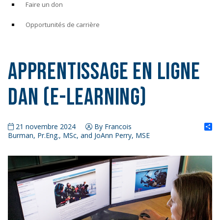
Faire un don
Opportunités de carrière
Apprentissage en ligne
DAN (E-Learning)
S
21 novembre 2024
By Francois
Burman, Pr.Eng., MSc, and JoAnn Perry, MSE