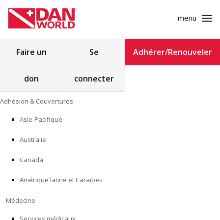
menu
Rechercher :
Faire un
Se
Adhérer/Renouveler
don
connecter
ADHÉSION & COUVERTURES
Skip
Adhésion & Couvertures
to
MÉDECINE
content
Asie-Pacifique
SÉCURITÉ
Australie
RECHERCHE
Canada
Amérique latine et Caraïbes
FORMATION
Médecine
PROGRAMMES POUR LES PROFESSIONNELS
Services médicaux