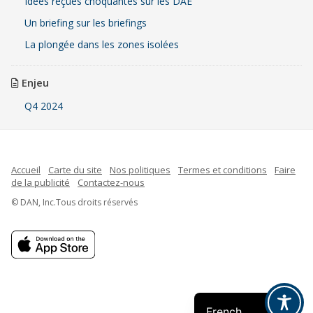
Idées reçues choquantes sur les DAE
Un briefing sur les briefings
La plongée dans les zones isolées
Enjeu
Q4 2024
Accueil
Carte du site
Nos politiques
Termes et conditions
Faire
de la publicité
Contactez-nous
© DAN, Inc.Tous droits réservés
Indonesian
Spanish
English
French