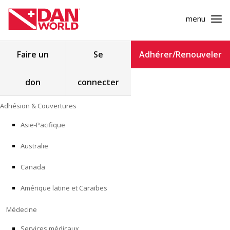
menu
Rechercher :
Faire un
Se
Adhérer/Renouveler
don
connecter
ADHÉSION & COUVERTURES
Skip
Adhésion & Couvertures
to
MÉDECINE
content
Asie-Pacifique
SÉCURITÉ
Australie
RECHERCHE
Canada
Amérique latine et Caraïbes
FORMATION
Médecine
PROGRAMMES POUR LES PROFESSIONNELS
Services médicaux