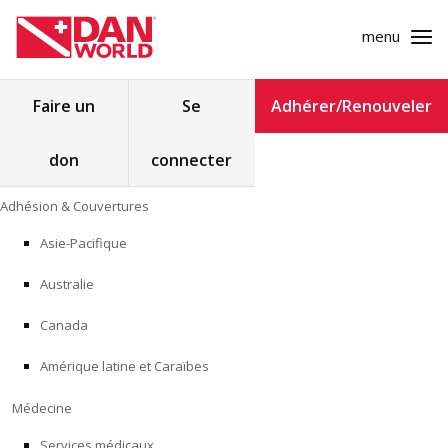
menu
Rechercher :
Faire un
Se
Adhérer/Renouveler
don
connecter
ADHÉSION & COUVERTURES
Skip
Adhésion & Couvertures
to
MÉDECINE
content
Asie-Pacifique
SÉCURITÉ
Australie
RECHERCHE
Canada
Amérique latine et Caraïbes
FORMATION
Médecine
PROGRAMMES POUR LES PROFESSIONNELS
Services médicaux