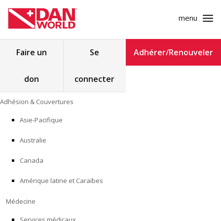
menu
Rechercher :
Faire un
Se
Adhérer/Renouveler
don
connecter
ADHÉSION & COUVERTURES
Skip
Adhésion & Couvertures
to
MÉDECINE
content
Asie-Pacifique
SÉCURITÉ
Australie
RECHERCHE
Canada
Amérique latine et Caraïbes
FORMATION
Médecine
PROGRAMMES POUR LES PROFESSIONNELS
Services médicaux