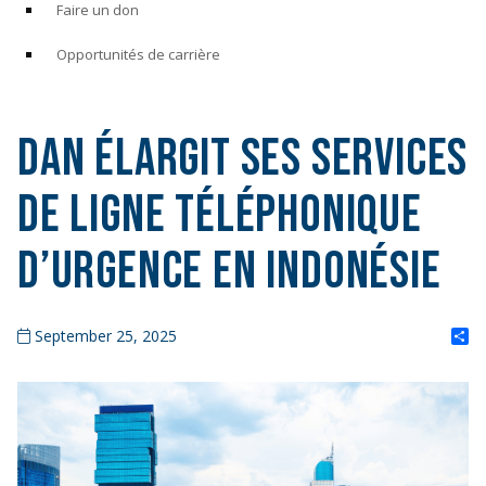
Faire un don
Opportunités de carrière
DAN élargit ses services
de ligne téléphonique
d’urgence en Indonésie
S
September 25, 2025