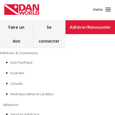
menu
Rechercher :
Faire un
Se
Adhérer/Renouveler
don
connecter
ADHÉSION & COUVERTURES
Skip
Adhésion & Couvertures
to
MÉDECINE
content
Asie-Pacifique
SÉCURITÉ
Australie
RECHERCHE
Canada
Amérique latine et Caraïbes
FORMATION
Médecine
PROGRAMMES POUR LES PROFESSIONNELS
Services médicaux