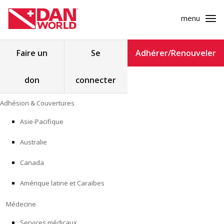
menu
Rechercher :
Faire un
Se
Adhérer/Renouveler
don
connecter
ADHÉSION & COUVERTURES
Skip
Adhésion & Couvertures
to
MÉDECINE
content
Asie-Pacifique
SÉCURITÉ
Australie
RECHERCHE
Canada
Amérique latine et Caraïbes
FORMATION
Médecine
PROGRAMMES POUR LES PROFESSIONNELS
Services médicaux