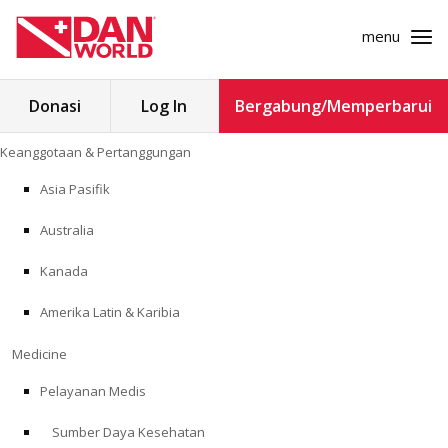
menu
Cari
Donasi
Log In
Bergabung/Memperbarui
untuk:
Loncat
Keanggotaan & Pertanggungan
ke
KEANGGOTAAN & PERTANGGUNGAN
konten
Asia Pasifik
MEDICINE
Australia
SAFETY
Kanada
Amerika Latin & Karibia
PENELITIAN
Medicine
PENDIDIKAN
Pelayanan Medis
Sumber Daya Kesehatan
PROGRAM PROFESIONAL