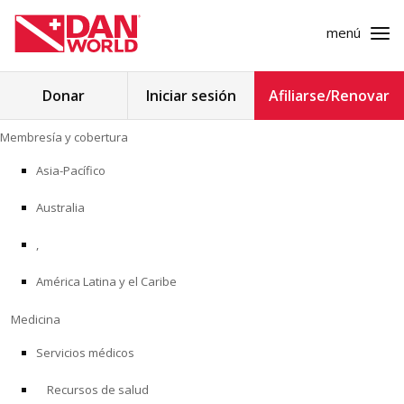
menú
Buscar:
Donar
Iniciar sesión
Afiliarse/Renovar
Ir
Membresía y cobertura
al
MEMBRESÍA Y COBERTURA
contenido
Asia-Pacífico
MEDICINA
Australia
SEGURIDAD
,
América Latina y el Caribe
INVESTIGACIÓN
Medicina
EDUCACIÓN
Servicios médicos
Recursos de salud
PROGRAMAS PROFESIONALES