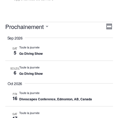
Évènements
Nav
Év
Prochainement
Résu
Vi
Sélectionnez
da
Sep 2026
la
Na
les
date.
Toute la journée
SAT
5
vu
Go Diving Show
Toute la journée
SOLEIL
6
Go Diving Show
Oct 2026
Toute la journée
FRI
16
Divescapes Conference, Edmonton, AB, Canada
Toute la journée
SAT