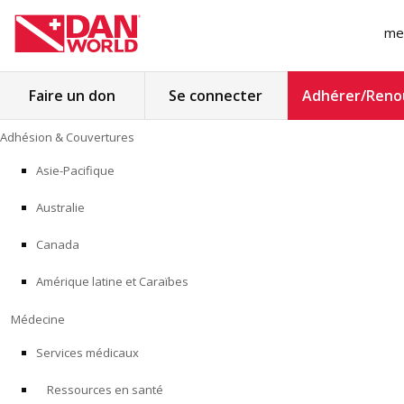
me
Rechercher :
Faire un don
Se connecter
Adhérer/Reno
Skip
Adhésion & Couvertures
to
ADHÉSION & COUVERTURES
content
Asie-Pacifique
MÉDECINE
Australie
SÉCURITÉ
Canada
Amérique latine et Caraïbes
RECHERCHE
Médecine
FORMATION
Services médicaux
Ressources en santé
PROGRAMMES POUR LES PROFESSIONNELS